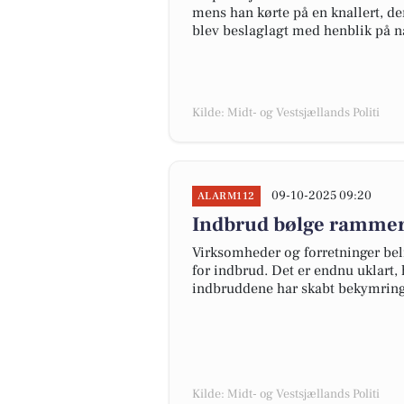
mens han kørte på en knallert, der
blev beslaglagt med henblik på 
Kilde: Midt- og Vestsjællands Politi
09-10-2025 09:20
ALARM112
Indbrud bølge rammer 
Virksomheder og forretninger beli
for indbrud. Det er endnu uklart,
indbruddene har skabt bekymring 
Kilde: Midt- og Vestsjællands Politi