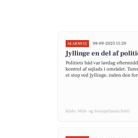
08-09-2025 11:20
ALARM112
Jyllinge en del af poli
Politiets båd var lørdag eftermi
kontrol af sejlads i området. Tur
et stop ved Jyllinge, inden den f
Kilde: Midt- og Vestsjællands Politi