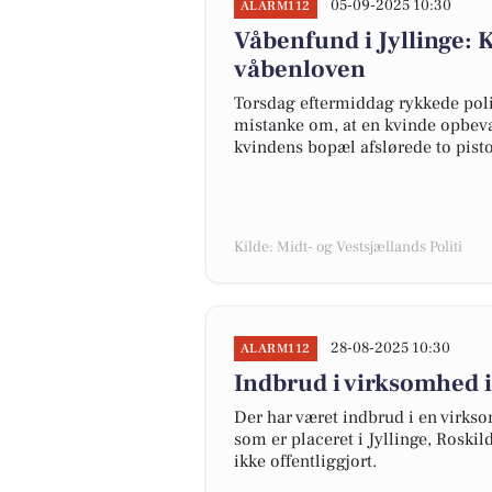
05-09-2025 10:30
ALARM112
Våbenfund i Jyllinge: K
våbenloven
Torsdag eftermiddag rykkede politi
mistanke om, at en kvinde opbeva
kvindens bopæl afslørede to pis
Kilde: Midt- og Vestsjællands Politi
28-08-2025 10:30
ALARM112
Indbrud i virksomhed i
Der har været indbrud i en virkso
som er placeret i Jyllinge, Rosk
ikke offentliggjort.