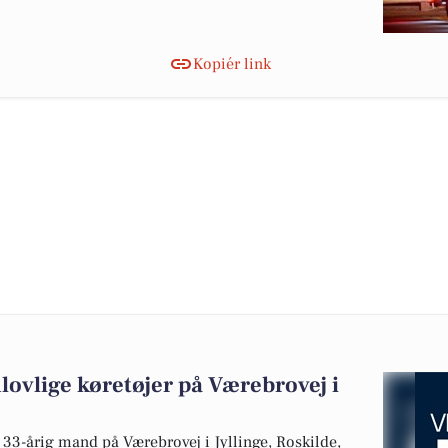
Kopiér link
ulovlige køretøjer på Værebrovej i
n 33-årig mand på Værebrovej i Jyllinge, Roskilde,