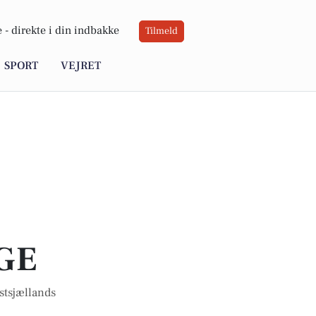
 -
direkte i din indbakke
Tilmeld
SPORT
VEJRET
GE
stsjællands