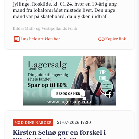
Jyllinge, Roskilde, kl. 01.24, hvor en 19-årig ung
mand fra lokalområdet mistede livet. Den unge
mand var på skateboard, da ulykken indtraf.
Kilde: Midt- og Vestsjællands Politi
Læs hele artiklen her
Kopiér link
21-07-2026 17:30
MØD DINE NABOER
Kirsten Selnø gør en forskel i