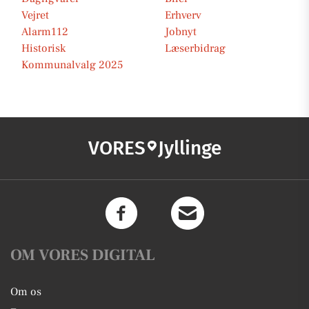
Vejret
Erhverv
Alarm112
Jobnyt
Historisk
Læserbidrag
Kommunalvalg 2025
VORES
Jyllinge
OM VORES DIGITAL
Om os