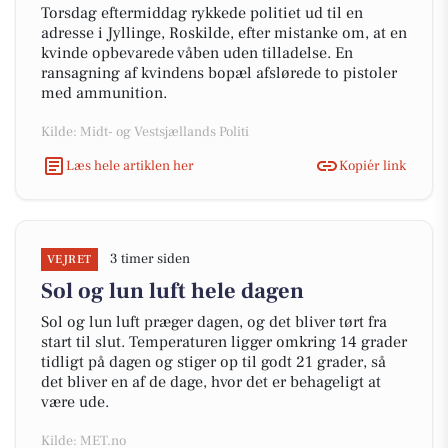
Torsdag eftermiddag rykkede politiet ud til en
adresse i Jyllinge, Roskilde, efter mistanke om, at en
kvinde opbevarede våben uden tilladelse. En
ransagning af kvindens bopæl afslørede to pistoler
med ammunition.
Kilde: Midt- og Vestsjællands Politi
Læs hele artiklen her
Kopiér link
3 timer siden
VEJRET
Sol og lun luft hele dagen
Sol og lun luft præger dagen, og det bliver tørt fra
start til slut. Temperaturen ligger omkring 14 grader
tidligt på dagen og stiger op til godt 21 grader, så
det bliver en af de dage, hvor det er behageligt at
være ude.
Kilde: MET.no