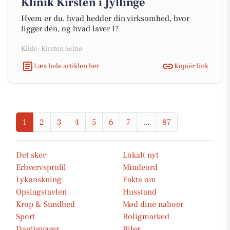
Klinik Kirsten i Jyllinge
Hvem er du, hvad hedder din virksomhed, hvor
ligger den, og hvad laver I?
Kilde: Kirsten Selnø
Læs hele artiklen her
Kopiér link
1
2
3
4
5
6
7
...
87
Det sker
Lokalt nyt
Erhvervsprofil
Mindeord
Lykønskning
Fakta om
Opslagstavlen
Husstand
Krop & Sundhed
Mød dine naboer
Sport
Boligmarked
Dagligvarer
Biler