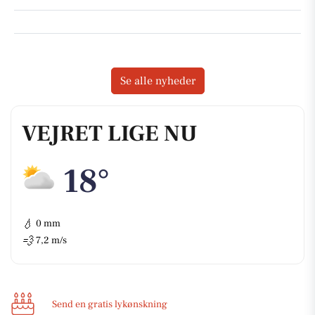
Se alle nyheder
VEJRET LIGE NU
18°
💧
0 mm
💨
7,2 m/s
Send en gratis lykønskning