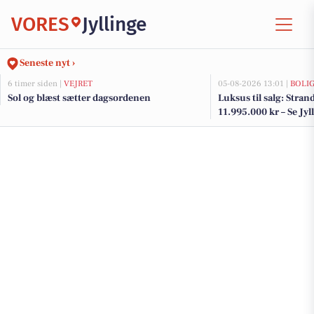
VORES
Jyllinge
Seneste nyt ›
6 timer siden |
VEJRET
05-08-2026 13:01 |
BOLI
Sol og blæst sætter dagsordenen
Luksus til salg: Strand
11.995.000 kr – Se Jyl
her