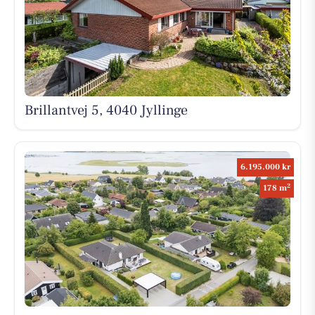
Brillantvej 5, 4040 Jyllinge
6.195.000 kr
2
178 m