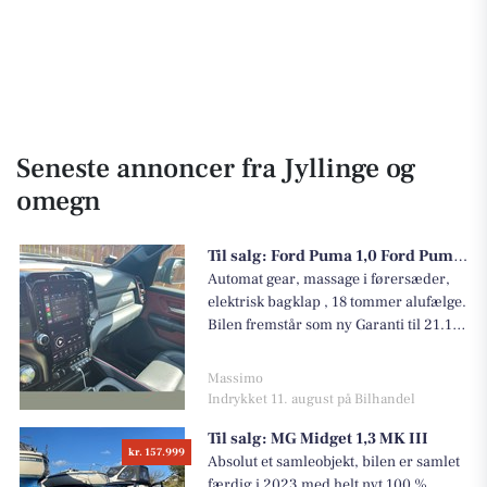
Seneste annoncer fra Jyllinge og
omegn
Til salg:
Ford Puma 1,0 Ford Puma 5-dørs ST-Line X 1.0 EcoB
Automat gear, massage i førersæder,
elektrisk bagklap , 18 tommer alufælge.
Bilen fremstår som ny Garanti til 21.10
2025
Massimo
Indrykket 11. august på Bilhandel
Til salg:
MG Midget 1,3 MK III
kr. 157.999
Absolut et samleobjekt, bilen er samlet
færdig i 2023 med helt nyt 100 %