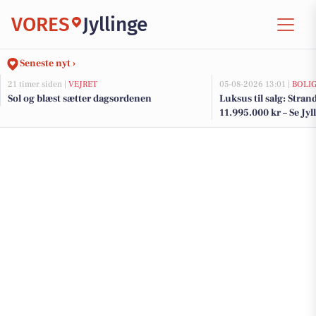
VORES
Jyllinge
Seneste nyt ›
21 timer siden |
VEJRET
05-08-2026 13:01 |
BOLI
Sol og blæst sætter dagsordenen
Luksus til salg: Strand
11.995.000 kr – Se Jyl
her