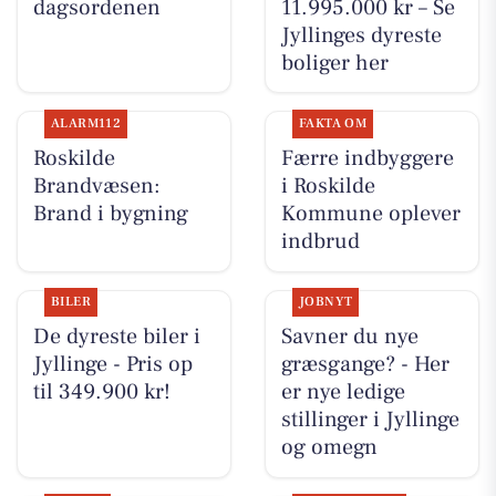
dagsordenen
11.995.000 kr – Se
Jyllinges dyreste
boliger her
ALARM112
FAKTA OM
Roskilde
Færre indbyggere
Brandvæsen:
i Roskilde
Brand i bygning
Kommune oplever
indbrud
BILER
JOBNYT
De dyreste biler i
Savner du nye
Jyllinge - Pris op
græsgange? - Her
til 349.900 kr!
er nye ledige
stillinger i Jyllinge
og omegn