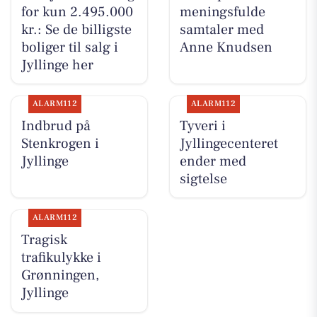
for kun 2.495.000
meningsfulde
kr.: Se de billigste
samtaler med
boliger til salg i
Anne Knudsen
Jyllinge her
ALARM112
ALARM112
Indbrud på
Tyveri i
Stenkrogen i
Jyllingecenteret
Jyllinge
ender med
sigtelse
ALARM112
Tragisk
trafikulykke i
Grønningen,
Jyllinge