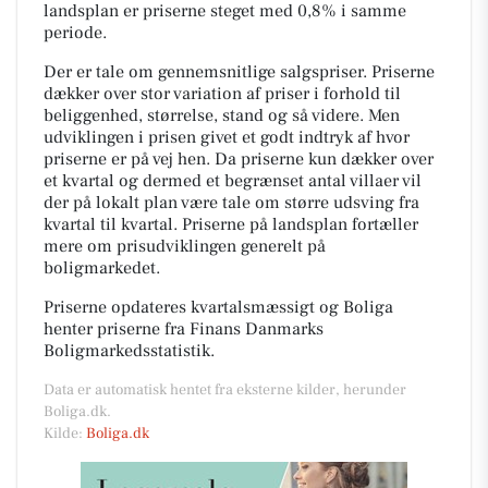
landsplan er priserne steget med 0,8% i samme
periode.
Der er tale om gennemsnitlige salgspriser. Priserne
dækker over stor variation af priser i forhold til
beliggenhed, størrelse, stand og så videre. Men
udviklingen i prisen givet et godt indtryk af hvor
priserne er på vej hen. Da priserne kun dækker over
et kvartal og dermed et begrænset antal villaer vil
der på lokalt plan være tale om større udsving fra
kvartal til kvartal. Priserne på landsplan fortæller
mere om prisudviklingen generelt på
boligmarkedet.
Priserne opdateres kvartalsmæssigt og Boliga
henter priserne fra Finans Danmarks
Boligmarkedsstatistik.
Data er automatisk hentet fra eksterne kilder, herunder
Boliga.dk.
Kilde:
Boliga.dk