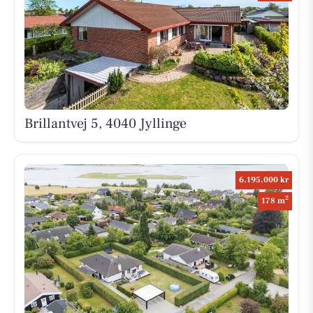
Brillantvej 5, 4040 Jyllinge
6.195.000 kr
2
178 m