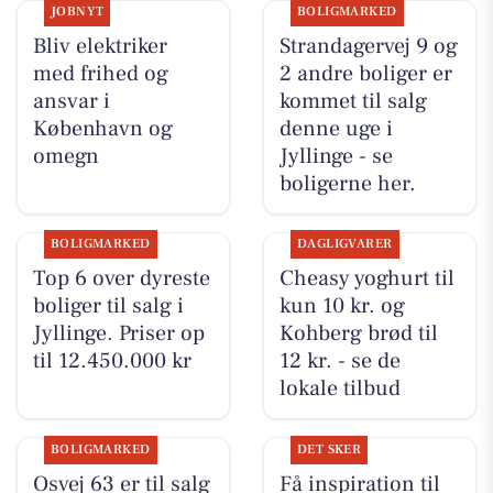
JOBNYT
BOLIGMARKED
Bliv elektriker
Strandagervej 9 og
med frihed og
2 andre boliger er
ansvar i
kommet til salg
København og
denne uge i
omegn
Jyllinge - se
boligerne her.
BOLIGMARKED
DAGLIGVARER
Top 6 over dyreste
Cheasy yoghurt til
boliger til salg i
kun 10 kr. og
Jyllinge. Priser op
Kohberg brød til
til 12.450.000 kr
12 kr. - se de
lokale tilbud
BOLIGMARKED
DET SKER
Osvej 63 er til salg
Få inspiration til