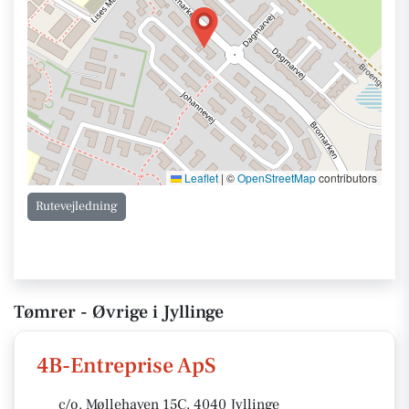
Leaflet
|
©
OpenStreetMap
contributors
Rutevejledning
Tømrer - Øvrige i Jyllinge
4B-Entreprise ApS
c/o. Møllehaven 15C, 4040 Jyllinge