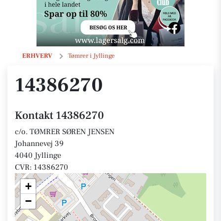
14386270
ERHVERV
Tømrer i Jyllinge
14386270
Kontakt 14386270
c/o. TØMRER SØREN JENSEN
Johannevej 39
4040 Jyllinge
CVR: 14386270
+
−