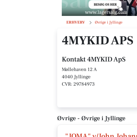
4MYKID ApS
ERHVERV
Øvrige i Jyllinge
4MYKID APS
Kontakt 4MYKID ApS
Møllehaven 12 A
4040 Jyllinge
CVR: 29784973
Øvrige - Øvrige i Jyllinge
"JOMA" v/John Johan