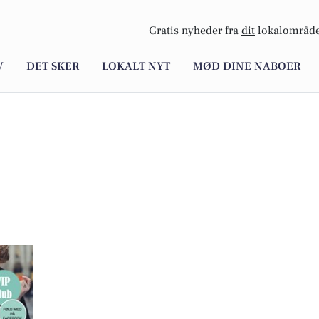
Gratis nyheder fra
dit
lokalområde
V
DET SKER
LOKALT NYT
MØD DINE NABOER