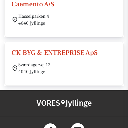
Caemento A/S
Hasselparken 4
4040 Jyllinge
CK BYG & ENTREPRISE ApS
Sværdagervej 12
4040 Jyllinge
VORES
Jyllinge