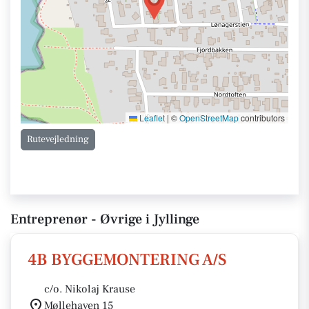
Leaflet
|
©
OpenStreetMap
contributors
Rutevejledning
Entreprenør - Øvrige i Jyllinge
4B BYGGEMONTERING A/S
c/o. Nikolaj Krause
Møllehaven 15