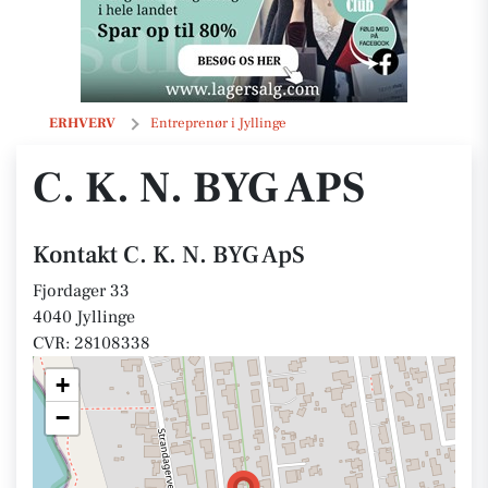
C. K. N. BYG ApS
ERHVERV
Entreprenør i Jyllinge
C. K. N. BYG APS
Kontakt C. K. N. BYG ApS
Fjordager 33
4040 Jyllinge
CVR: 28108338
+
−