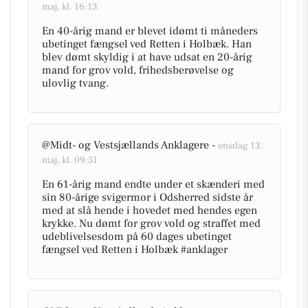
maj, kl. 16:13
En 40-årig mand er blevet idømt ti måneders
ubetinget fængsel ved Retten i Holbæk. Han
blev dømt skyldig i at have udsat en 20-årig
mand for grov vold, frihedsberøvelse og
ulovlig tvang.
@Midt- og Vestsjællands Anklagere -
onsdag 13.
maj, kl. 09:51
En 61-årig mand endte under et skænderi med
sin 80-årige svigermor i Odsherred sidste år
med at slå hende i hovedet med hendes egen
krykke. Nu dømt for grov vold og straffet med
udeblivelsesdom på 60 dages ubetinget
fængsel ved Retten i Holbæk #anklager