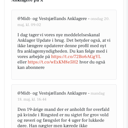
Anklagere på X
@Midt- og Vestsjællands Anklagere -
onsdag 20.
maj, kl. 09:02
I dag tager vi vores nye meddelelseskanal
Anklager Update i brug. Det betyder også, at vi
ikke længere opdaterer denne profil med nyt
fra anklagemyndigheden. Du kan følge med i
vores arbejde på
https://t.co/72Bo6AGgYL
eller
https://t.co/wExKM8e5H2
hvor du også
kan abonnere
@Midt- og Vestsjællands Anklagere -
mandag
18. maj, kl. 16:44
Den 19-årige mand der er anholdt for overfald
på kvinde i Ringsted er nu sigtet for grov vold
og røveri og fængslet for 4 uger for lukkede
døre. Han nægter men kærede ikke