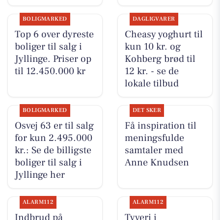
BOLIGMARKED
DAGLIGVARER
Top 6 over dyreste
Cheasy yoghurt til
boliger til salg i
kun 10 kr. og
Jyllinge. Priser op
Kohberg brød til
til 12.450.000 kr
12 kr. - se de
lokale tilbud
BOLIGMARKED
DET SKER
Osvej 63 er til salg
Få inspiration til
for kun 2.495.000
meningsfulde
kr.: Se de billigste
samtaler med
boliger til salg i
Anne Knudsen
Jyllinge her
ALARM112
ALARM112
Indbrud på
Tyveri i