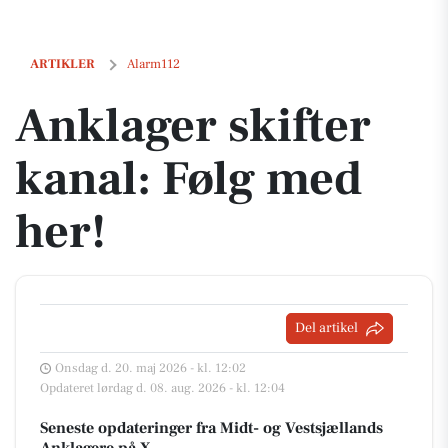
Anklager skifter kanal: Følg med her!
ARTIKLER
Alarm112
Anklager skifter
kanal: Følg med
her!
Del artikel
Onsdag d. 20. maj 2026 - kl. 12:02
Opdateret lørdag d. 08. aug. 2026 - kl. 12:04
Seneste opdateringer fra Midt- og Vestsjællands