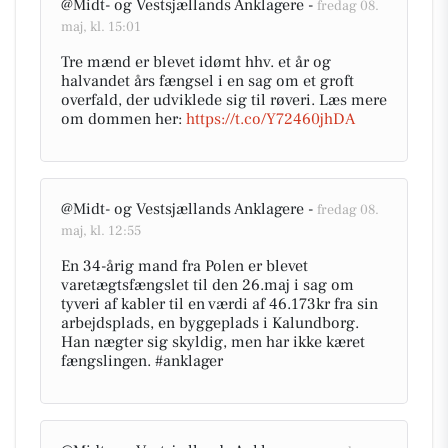
@Midt- og Vestsjællands Anklagere -
fredag 08.
maj, kl. 15:01
Tre mænd er blevet idømt hhv. et år og
halvandet års fængsel i en sag om et groft
overfald, der udviklede sig til røveri. Læs mere
om dommen her:
https://t.co/Y72460jhDA
@Midt- og Vestsjællands Anklagere -
fredag 08.
maj, kl. 12:55
En 34-årig mand fra Polen er blevet
varetægtsfængslet til den 26.maj i sag om
tyveri af kabler til en værdi af 46.173kr fra sin
arbejdsplads, en byggeplads i Kalundborg.
Han nægter sig skyldig, men har ikke kæret
fængslingen. #anklager