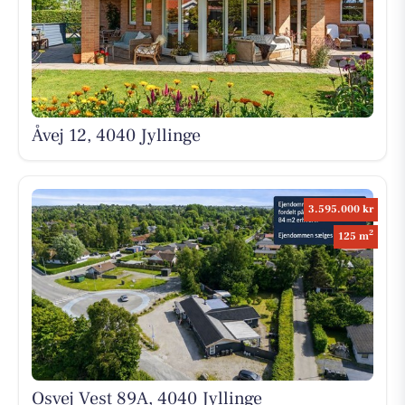
Åvej 12, 4040 Jyllinge
3.595.000 kr
2
125 m
Osvej Vest 89A, 4040 Jyllinge