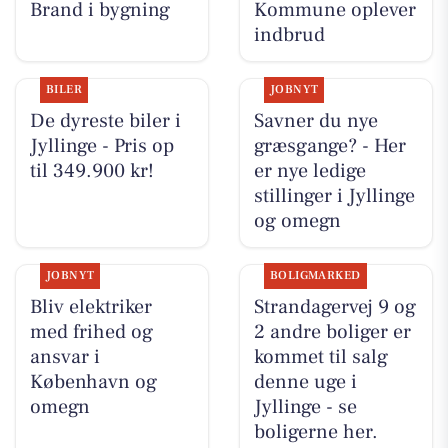
Brand i bygning
Kommune oplever
indbrud
BILER
JOBNYT
De dyreste biler i
Savner du nye
Jyllinge - Pris op
græsgange? - Her
til 349.900 kr!
er nye ledige
stillinger i Jyllinge
og omegn
JOBNYT
BOLIGMARKED
Bliv elektriker
Strandagervej 9 og
med frihed og
2 andre boliger er
ansvar i
kommet til salg
København og
denne uge i
omegn
Jyllinge - se
boligerne her.