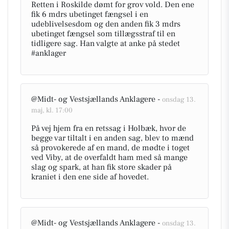
Retten i Roskilde dømt for grov vold. Den ene
fik 6 mdrs ubetinget fængsel i en
udeblivelsesdom og den anden fik 3 mdrs
ubetinget fængsel som tillægsstraf til en
tidligere sag. Han valgte at anke på stedet
#anklager
@Midt- og Vestsjællands Anklagere -
onsdag 13.
maj, kl. 17:00
På vej hjem fra en retssag i Holbæk, hvor de
begge var tiltalt i en anden sag, blev to mænd
så provokerede af en mand, de mødte i toget
ved Viby, at de overfaldt ham med så mange
slag og spark, at han fik store skader på
kraniet i den ene side af hovedet.
@Midt- og Vestsjællands Anklagere -
onsdag 13.