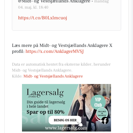
@Midt- og Vestsjællands Anklagere -
mandag
04. maj, kl. 18:40
https://t.co/B0Lxlmcuoj
Læs mere på Midt- og Vestsjællands Anklagere X
profil:
https://x.com/AnklagerMVSJ
Data er automatisk hentet fra eksterne kilder, herunder
Midt- og Vestsjællands Anklagere.
Kilde:
Midt- og Vestsjællands Anklagere