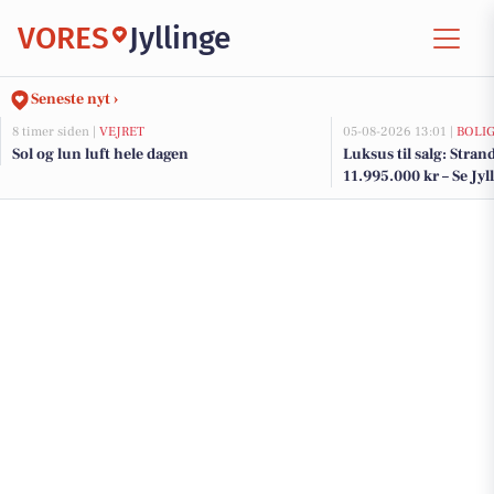
VORES
Jyllinge
Seneste nyt ›
8 timer siden |
VEJRET
05-08-2026 13:01 |
BOLI
Sol og lun luft hele dagen
Luksus til salg: Strand
11.995.000 kr – Se Jyl
her