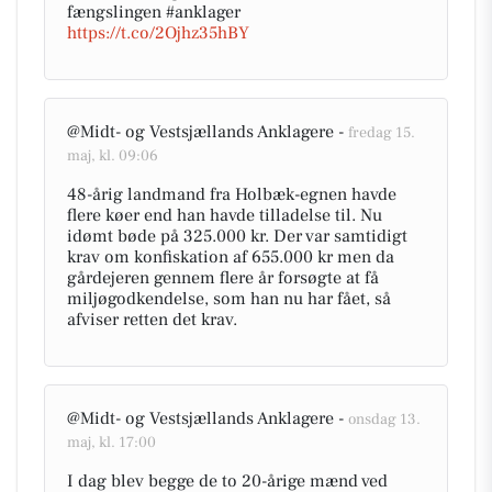
fængslingen #anklager
https://t.co/2Ojhz35hBY
@Midt- og Vestsjællands Anklagere -
fredag 15.
maj, kl. 09:06
48-årig landmand fra Holbæk-egnen havde
flere køer end han havde tilladelse til. Nu
idømt bøde på 325.000 kr. Der var samtidigt
krav om konfiskation af 655.000 kr men da
gårdejeren gennem flere år forsøgte at få
miljøgodkendelse, som han nu har fået, så
afviser retten det krav.
@Midt- og Vestsjællands Anklagere -
onsdag 13.
maj, kl. 17:00
I dag blev begge de to 20-årige mænd ved