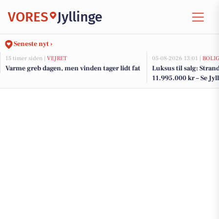
VORES
Jyllinge
Seneste nyt ›
15 timer siden |
VEJRET
05-08-2026 13:01 |
BOLI
Varme greb dagen, men vinden tager lidt fat
Luksus til salg: Strand
11.995.000 kr – Se Jyl
her