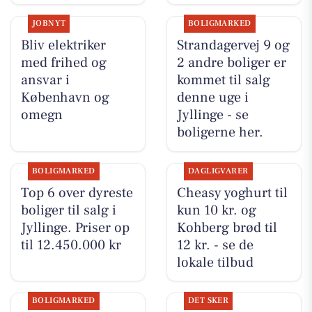
JOBNYT
BOLIGMARKED
Bliv elektriker
Strandagervej 9 og
med frihed og
2 andre boliger er
ansvar i
kommet til salg
København og
denne uge i
omegn
Jyllinge - se
boligerne her.
BOLIGMARKED
DAGLIGVARER
Top 6 over dyreste
Cheasy yoghurt til
boliger til salg i
kun 10 kr. og
Jyllinge. Priser op
Kohberg brød til
til 12.450.000 kr
12 kr. - se de
lokale tilbud
BOLIGMARKED
DET SKER