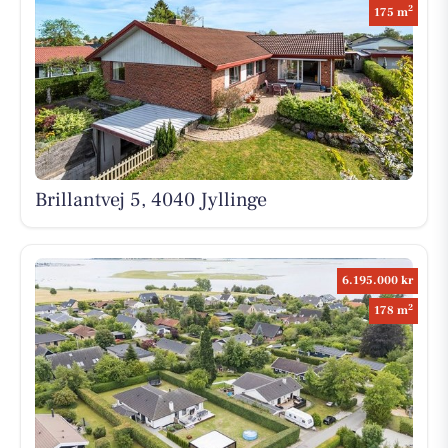
2
175 m
Brillantvej 5, 4040 Jyllinge
6.195.000 kr
2
178 m