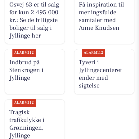
Osvej 63 er til salg
Få inspiration til
for kun 2.495.000
meningsfulde
kr.: Se de billigste
samtaler med
boliger til salg i
Anne Knudsen
Jyllinge her
ALARM112
ALARM112
Indbrud på
Tyveri i
Stenkrogen i
Jyllingecenteret
Jyllinge
ender med
sigtelse
ALARM112
Tragisk
trafikulykke i
Grønningen,
Jyllinge