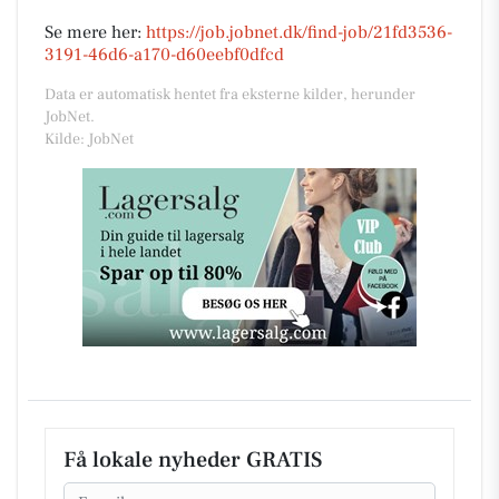
Se mere her:
https://job.jobnet.dk/find-job/21fd3536-
3191-46d6-a170-d60eebf0dfcd
Data er automatisk hentet fra eksterne kilder, herunder
JobNet.
Kilde: JobNet
Få lokale nyheder GRATIS
Email