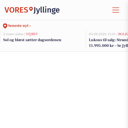
VORES
Jyllinge
Seneste nyt ›
3 timer siden |
VEJRET
05-08-2026 13:01 |
BOLI
Sol og blæst sætter dagsordenen
Luksus til salg: Strand
11.995.000 kr – Se Jyl
her