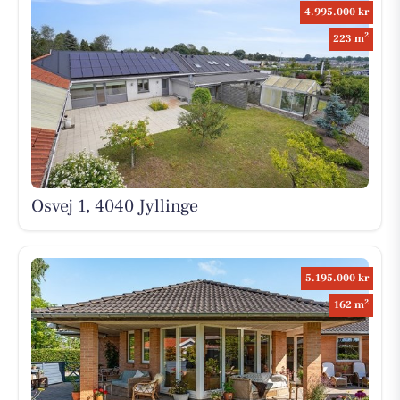
4.995.000 kr
2
223 m
Osvej 1, 4040 Jyllinge
5.195.000 kr
2
162 m