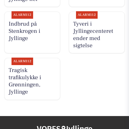
ALARM112
ALARM112
Indbrud på
Tyveri i
Stenkrogen i
Jyllingecenteret
Jyllinge
ender med
sigtelse
ALARM112
Tragisk
trafikulykke i
Grønningen,
Jyllinge
VORES
Jyllinge