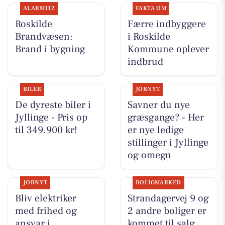
ALARM112
FAKTA OM
Roskilde
Færre indbyggere
Brandvæsen:
i Roskilde
Brand i bygning
Kommune oplever
indbrud
BILER
JOBNYT
De dyreste biler i
Savner du nye
Jyllinge - Pris op
græsgange? - Her
til 349.900 kr!
er nye ledige
stillinger i Jyllinge
og omegn
JOBNYT
BOLIGMARKED
Bliv elektriker
Strandagervej 9 og
med frihed og
2 andre boliger er
ansvar i
kommet til salg