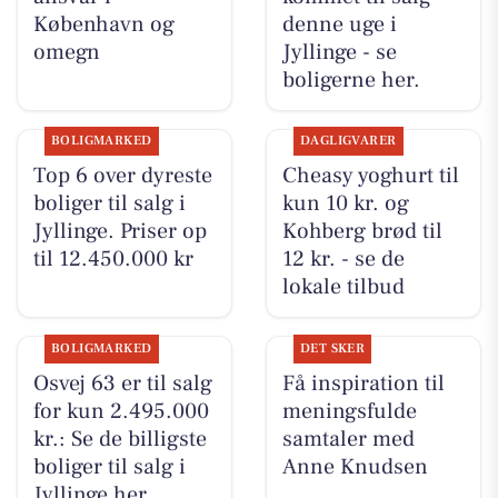
København og
denne uge i
omegn
Jyllinge - se
boligerne her.
BOLIGMARKED
DAGLIGVARER
Top 6 over dyreste
Cheasy yoghurt til
boliger til salg i
kun 10 kr. og
Jyllinge. Priser op
Kohberg brød til
til 12.450.000 kr
12 kr. - se de
lokale tilbud
BOLIGMARKED
DET SKER
Osvej 63 er til salg
Få inspiration til
for kun 2.495.000
meningsfulde
kr.: Se de billigste
samtaler med
boliger til salg i
Anne Knudsen
Jyllinge her