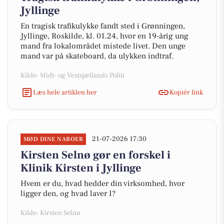
Jyllinge
En tragisk trafikulykke fandt sted i Grønningen,
Jyllinge, Roskilde, kl. 01.24, hvor en 19-årig ung
mand fra lokalområdet mistede livet. Den unge
mand var på skateboard, da ulykken indtraf.
Kilde: Midt- og Vestsjællands Politi
Læs hele artiklen her
Kopiér link
21-07-2026 17:30
MØD DINE NABOER
Kirsten Selnø gør en forskel i
Klinik Kirsten i Jyllinge
Hvem er du, hvad hedder din virksomhed, hvor
ligger den, og hvad laver I?
Kilde: Kirsten Selnø