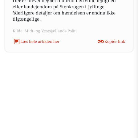
Der er blevet begået indbrud i en villa, lejlighed
eller landejendom på Stenkrogen i Jyllinge.
Yderligere detaljer om hændelsen er endnu ikke
tilgængelige.
Kilde: Midt- og Vestsjællands Politi
Læs hele artiklen her
Kopiér link