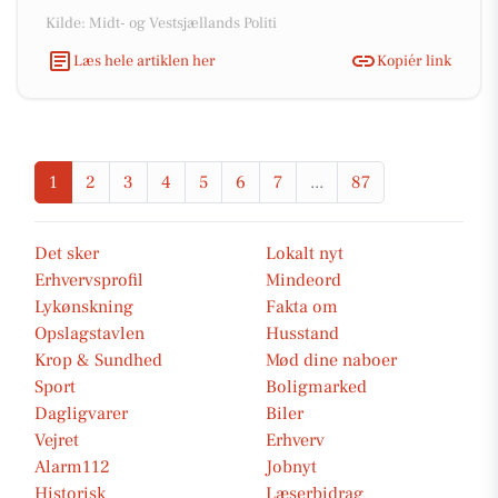
Kilde: Midt- og Vestsjællands Politi
Læs hele artiklen her
Kopiér link
1
2
3
4
5
6
7
...
87
Det sker
Lokalt nyt
Erhvervsprofil
Mindeord
Lykønskning
Fakta om
Opslagstavlen
Husstand
Krop & Sundhed
Mød dine naboer
Sport
Boligmarked
Dagligvarer
Biler
Vejret
Erhverv
Alarm112
Jobnyt
Historisk
Læserbidrag