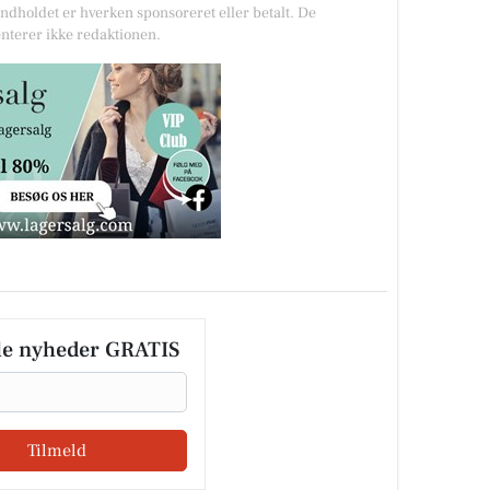
Indholdet er hverken sponsoreret eller betalt. De
nterer ikke redaktionen.
le nyheder GRATIS
Tilmeld