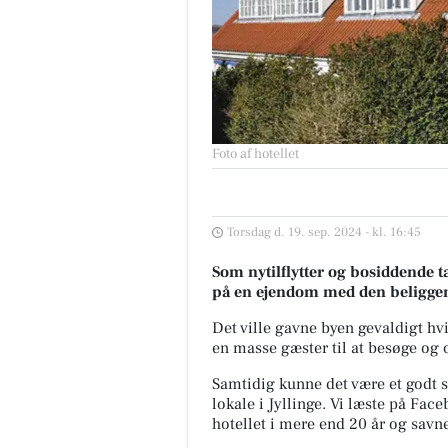
Foto af hotellet
Torsdag d. 19. sep. 2024 - kl. 16:45
Som nytilflytter og bosiddende tæ
på en ejendom med den beliggenh
Det ville gavne byen gevaldigt hv
en masse gæster til at besøge og 
Samtidig kunne det være et godt st
lokale i Jyllinge.
Vi læste på Face
hotellet i mere end 20 år og savn