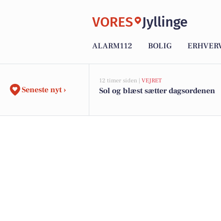
VORES
Jyllinge
ALARM112
BOLIG
ERHVER
12 timer siden |
VEJRET
Seneste nyt ›
Sol og blæst sætter dagsordenen