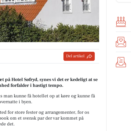
Del artikel
t på Hotel Søfryd, synes vi det er kedeligt at se
ed forfalder i hastigt tempo.
is man kunne få hotellet op at køre og kunne få
overnatte i byen.
ed for store fester og arrangementer, for os
book om et svensk par der var kommet på
ede det.