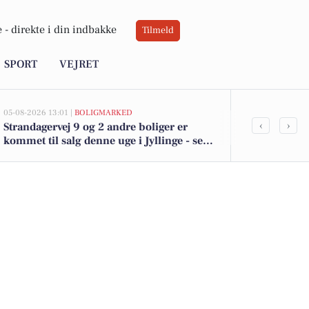
 -
direkte i din indbakke
Tilmeld
SPORT
VEJRET
05-08-2026 13:01 |
BOLIGMARKED
05-08-2026 13:01
‹
›
Strandagervej 9 og 2 andre boliger er
Top 6 over dy
kommet til salg denne uge i Jyllinge - se
Jyllinge. Pri
boligerne her.