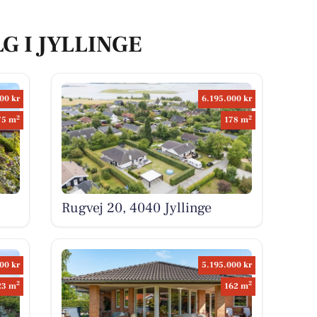
G I JYLLINGE
00 kr
6.195.000 kr
2
2
75 m
178 m
Rugvej 20, 4040 Jyllinge
00 kr
5.195.000 kr
2
2
23 m
162 m