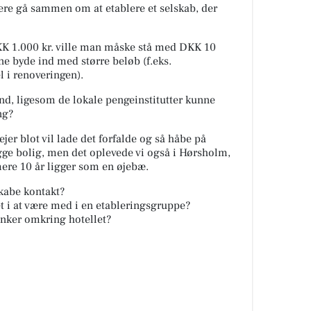
re gå sammen om at etablere et selskab, der
KK 1.000 kr. ville man måske stå med DKK 10
e byde ind med større beløb (f.eks.
l i renoveringen).
nd, ligesom de lokale pengeinstitutter kunne
ng?
er blot vil lade det forfalde og så håbe på
bygge bolig, men det oplevede vi også i Hørsholm,
ere 10 år ligger som en øjebæ.
kabe kontakt?
t i at være med i en etableringsgruppe?
anker omkring hotellet?