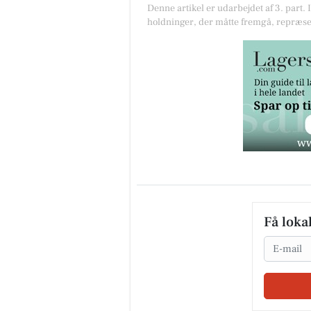
Denne artikel er udarbejdet af 3. part. 
holdninger, der måtte fremgå, repræse
Få loka
Email