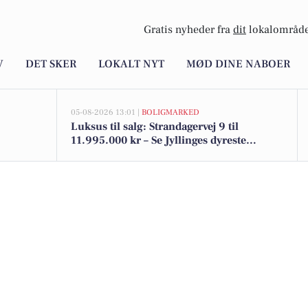
Gratis nyheder fra
dit
lokalområde
V
DET SKER
LOKALT NYT
MØD DINE NABOER
05-08-2026 13:01 |
BOLIGMARKED
Luksus til salg: Strandagervej 9 til
11.995.000 kr – Se Jyllinges dyreste
boliger her