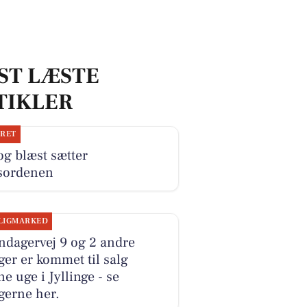
ST LÆSTE
TIKLER
JRET
og blæst sætter
sordenen
LIGMARKED
ndagervej 9 og 2 andre
ger er kommet til salg
e uge i Jyllinge - se
gerne her.