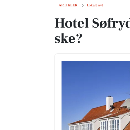
Hotel Søfryd - hvad skal der ske?
ARTIKLER
Lokalt nyt
Hotel Søfryd
ske?