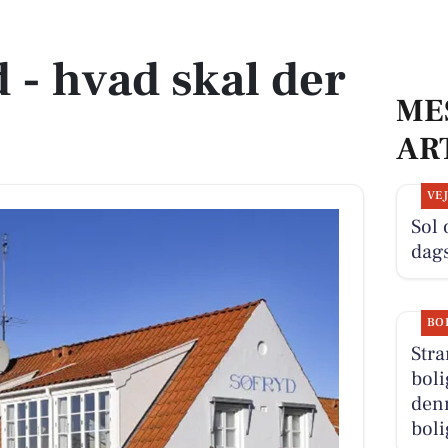
 - hvad skal der
ME
AR
VE
Sol 
dag
BO
Stra
boli
denn
boli