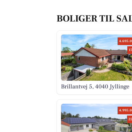
BOLIGER TIL SAL
4.695.0
1
Brillantvej 5, 4040 Jyllinge
4.995.0
2