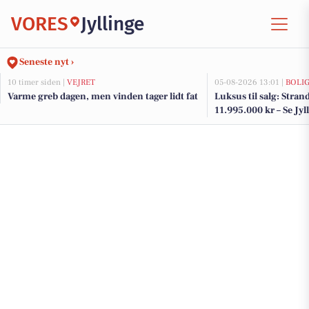
VORES
Jyllinge
Seneste nyt ›
10 timer siden |
VEJRET
05-08-2026 13:01 |
BOLI
Varme greb dagen, men vinden tager lidt fat
Luksus til salg: Strand
11.995.000 kr – Se Jyl
her