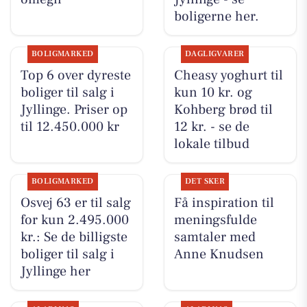
boligerne her.
BOLIGMARKED
DAGLIGVARER
Top 6 over dyreste
Cheasy yoghurt til
boliger til salg i
kun 10 kr. og
Jyllinge. Priser op
Kohberg brød til
til 12.450.000 kr
12 kr. - se de
lokale tilbud
BOLIGMARKED
DET SKER
Osvej 63 er til salg
Få inspiration til
for kun 2.495.000
meningsfulde
kr.: Se de billigste
samtaler med
boliger til salg i
Anne Knudsen
Jyllinge her