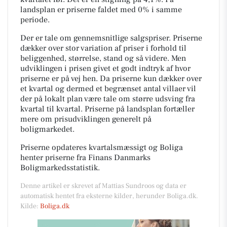
landsplan er priserne faldet med 0% i samme
periode.
Der er tale om gennemsnitlige salgspriser. Priserne
dækker over stor variation af priser i forhold til
beliggenhed, størrelse, stand og så videre. Men
udviklingen i prisen givet et godt indtryk af hvor
priserne er på vej hen. Da priserne kun dækker over
et kvartal og dermed et begrænset antal villaer vil
der på lokalt plan være tale om større udsving fra
kvartal til kvartal. Priserne på landsplan fortæller
mere om prisudviklingen generelt på
boligmarkedet.
Priserne opdateres kvartalsmæssigt og Boliga
henter priserne fra Finans Danmarks
Boligmarkedsstatistik.
Denne artikel er skrevet af Mattias Sundroos og data er
automatisk hentet fra eksterne kilder, herunder Boliga.dk.
Kilde:
Boliga.dk