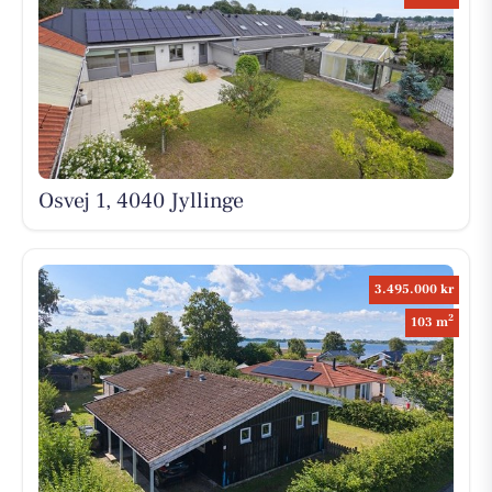
Osvej 1, 4040 Jyllinge
3.495.000 kr
2
103 m