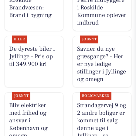
Brandvæsen:
i Roskilde
Brand i bygning
Kommune oplever
indbrud
BILER
JOBNYT
De dyreste biler i
Savner du nye
Jyllinge - Pris op
græsgange? - Her
til 349.900 kr!
er nye ledige
stillinger i Jyllinge
og omegn
JOBNYT
BOLIGMARKED
Bliv elektriker
Strandagervej 9 og
med frihed og
2 andre boliger er
ansvar i
kommet til salg
København og
denne uge i
omegn
Jyllinge - se