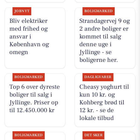
JOBNYT
BOLIGMARKED
Bliv elektriker
Strandagervej 9 og
med frihed og
2 andre boliger er
ansvar i
kommet til salg
København og
denne uge i
omegn
Jyllinge - se
boligerne her.
BOLIGMARKED
DAGLIGVARER
Top 6 over dyreste
Cheasy yoghurt til
boliger til salg i
kun 10 kr. og
Jyllinge. Priser op
Kohberg brød til
til 12.450.000 kr
12 kr. - se de
lokale tilbud
BOLIGMARKED
DET SKER