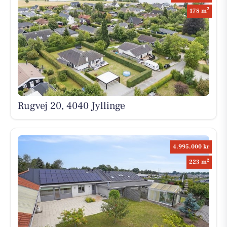
2
178 m
Rugvej 20, 4040 Jyllinge
4.995.000 kr
2
223 m