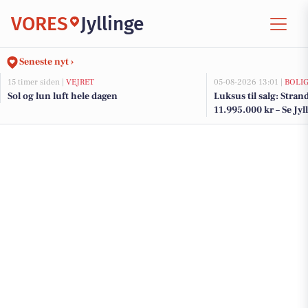
VORES
Jyllinge
Seneste nyt ›
15 timer siden |
VEJRET
05-08-2026 13:01 |
BOLI
Sol og lun luft hele dagen
Luksus til salg: Strand
11.995.000 kr – Se Jyl
her