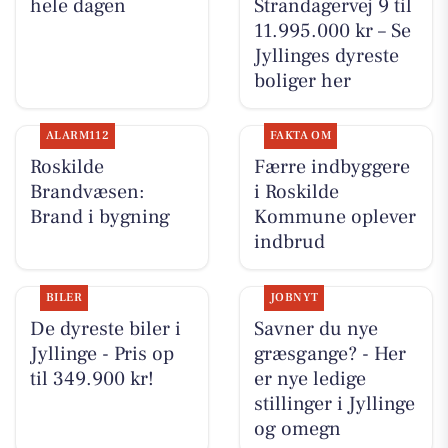
hele dagen
Strandagervej 9 til
11.995.000 kr – Se
Jyllinges dyreste
boliger her
ALARM112
FAKTA OM
Roskilde
Færre indbyggere
Brandvæsen:
i Roskilde
Brand i bygning
Kommune oplever
indbrud
BILER
JOBNYT
De dyreste biler i
Savner du nye
Jyllinge - Pris op
græsgange? - Her
til 349.900 kr!
er nye ledige
stillinger i Jyllinge
og omegn