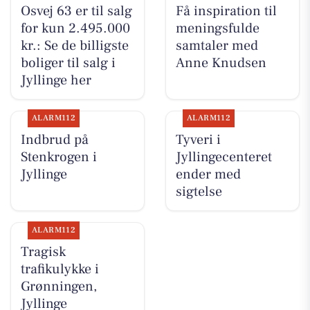
Osvej 63 er til salg
Få inspiration til
for kun 2.495.000
meningsfulde
kr.: Se de billigste
samtaler med
boliger til salg i
Anne Knudsen
Jyllinge her
ALARM112
ALARM112
Indbrud på
Tyveri i
Stenkrogen i
Jyllingecenteret
Jyllinge
ender med
sigtelse
ALARM112
Tragisk
trafikulykke i
Grønningen,
Jyllinge