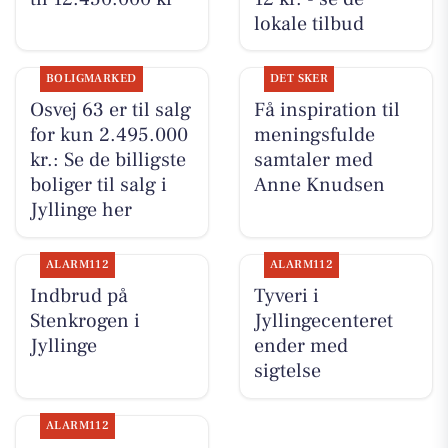
lokale tilbud
BOLIGMARKED
DET SKER
Osvej 63 er til salg
Få inspiration til
for kun 2.495.000
meningsfulde
kr.: Se de billigste
samtaler med
boliger til salg i
Anne Knudsen
Jyllinge her
ALARM112
ALARM112
Indbrud på
Tyveri i
Stenkrogen i
Jyllingecenteret
Jyllinge
ender med
sigtelse
ALARM112