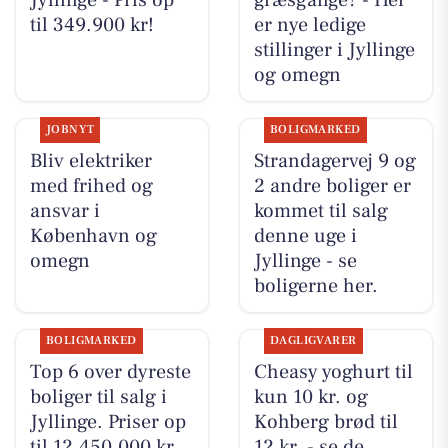
til 349.900 kr!
er nye ledige
stillinger i Jyllinge
og omegn
JOBNYT
BOLIGMARKED
Bliv elektriker
Strandagervej 9 og
med frihed og
2 andre boliger er
ansvar i
kommet til salg
København og
denne uge i
omegn
Jyllinge - se
boligerne her.
BOLIGMARKED
DAGLIGVARER
Top 6 over dyreste
Cheasy yoghurt til
boliger til salg i
kun 10 kr. og
Jyllinge. Priser op
Kohberg brød til
til 12.450.000 kr
12 kr. - se de