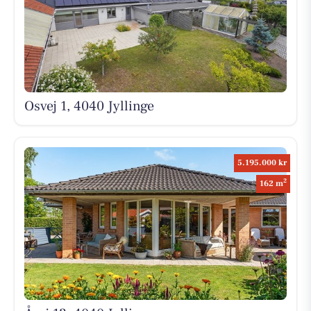
Osvej 1, 4040 Jyllinge
5.195.000 kr
2
162 m