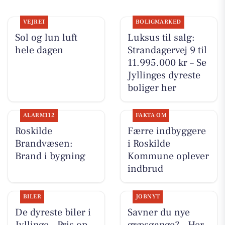
VEJRET
BOLIGMARKED
Sol og lun luft
Luksus til salg:
hele dagen
Strandagervej 9 til
11.995.000 kr – Se
Jyllinges dyreste
boliger her
ALARM112
FAKTA OM
Roskilde
Færre indbyggere
Brandvæsen:
i Roskilde
Brand i bygning
Kommune oplever
indbrud
BILER
JOBNYT
De dyreste biler i
Savner du nye
Jyllinge - Pris op
græsgange? - Her