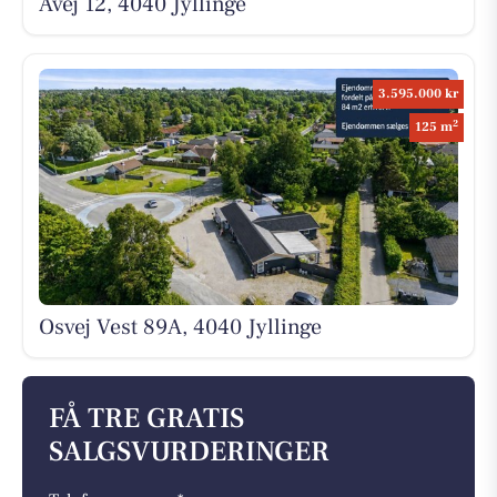
Åvej 12, 4040 Jyllinge
3.595.000 kr
2
125 m
Osvej Vest 89A, 4040 Jyllinge
FÅ TRE GRATIS
SALGSVURDERINGER