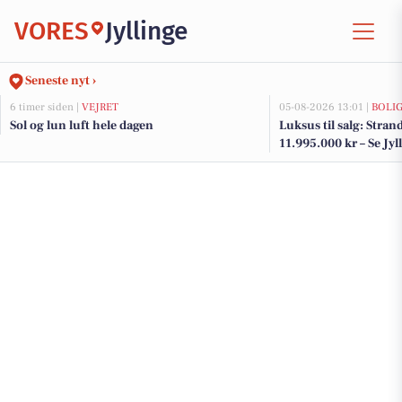
VORES
Jyllinge
Seneste nyt ›
6 timer siden |
VEJRET
05-08-2026 13:01 |
BOLI
Sol og lun luft hele dagen
Luksus til salg: Strand
11.995.000 kr – Se Jyl
her