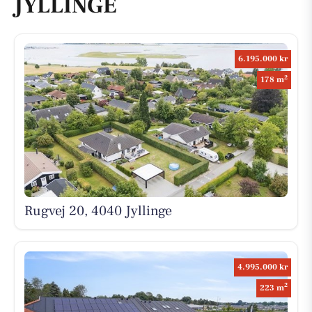
JYLLINGE
6.195.000 kr
2
178 m
Rugvej 20, 4040 Jyllinge
4.995.000 kr
2
223 m