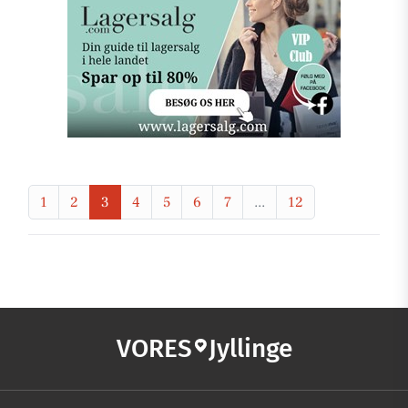
1
2
3
4
5
6
7
...
12
VORES
Jyllinge