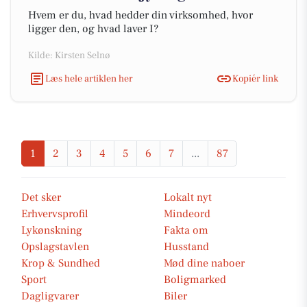
Hvem er du, hvad hedder din virksomhed, hvor
ligger den, og hvad laver I?
Kilde: Kirsten Selnø
Læs hele artiklen her
Kopiér link
1
2
3
4
5
6
7
...
87
Det sker
Lokalt nyt
Erhvervsprofil
Mindeord
Lykønskning
Fakta om
Opslagstavlen
Husstand
Krop & Sundhed
Mød dine naboer
Sport
Boligmarked
Dagligvarer
Biler