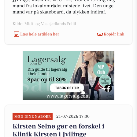
mand fra lokalområdet mistede livet. Den unge
mand var på skateboard, da ulykken indtraf.
Kilde: Midt- og Vestsjællands Politi
Læs hele artiklen her
Kopiér link
21-07-2026 17:30
MØD DINE NABOER
Kirsten Selnø gør en forskel i
Klinik Kirsten i Jyllinge