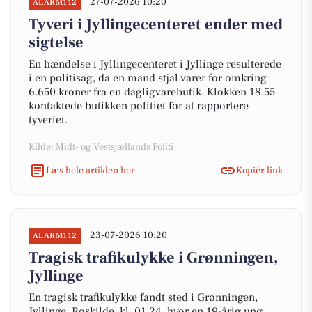
27-07-2026 10:20
ALARM112
Tyveri i Jyllingecenteret ender med
sigtelse
En hændelse i Jyllingecenteret i Jyllinge resulterede
i en politisag, da en mand stjal varer for omkring
6.650 kroner fra en dagligvarebutik. Klokken 18.55
kontaktede butikken politiet for at rapportere
tyveriet.
Kilde: Midt- og Vestsjællands Politi
Læs hele artiklen her
Kopiér link
23-07-2026 10:20
ALARM112
Tragisk trafikulykke i Grønningen,
Jyllinge
En tragisk trafikulykke fandt sted i Grønningen,
Jyllinge, Roskilde, kl. 01.24, hvor en 19-årig ung