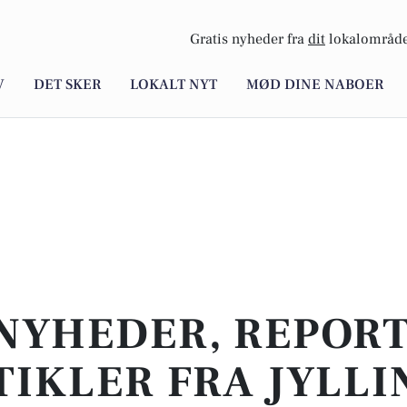
Gratis nyheder fra
dit
lokalområde
V
DET SKER
LOKALT NYT
MØD DINE NABOER
NYHEDER, REPOR
TIKLER FRA JYLLI