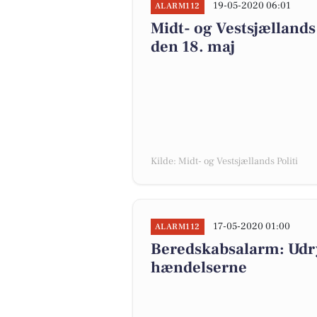
19-05-2020 06:01
ALARM112
Midt- og Vestsjællands 
den 18. maj
Kilde: Midt- og Vestsjællands Politi
17-05-2020 01:00
ALARM112
Beredskabsalarm: Udry
hændelserne