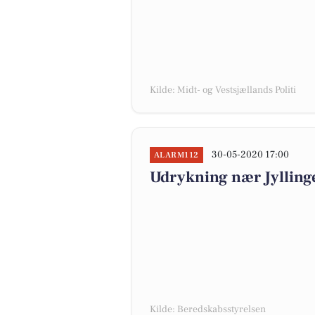
Kilde: Midt- og Vestsjællands Politi
30-05-2020 17:00
ALARM112
Udrykning nær Jyllinge
Kilde: Beredskabsstyrelsen