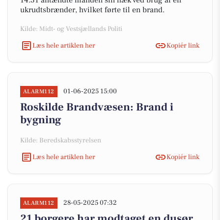
14.31 antændte manden sin hæk ved brug af en
ukrudtsbrænder, hvilket førte til en brand.
Kilde: Midt- og Vestsjællands Politi
Læs hele artiklen her
Kopiér link
01-06-2025 15:00
ALARM112
Roskilde Brandvæsen: Brand i
bygning
Kilde: Beredskabsstyrelsen
Læs hele artiklen her
Kopiér link
28-05-2025 07:32
ALARM112
21 borgere har modtaget en dusør