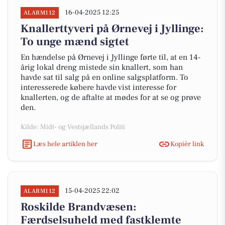
16-04-2025 12:25
ALARM112
Knallerttyveri på Ørnevej i Jyllinge:
To unge mænd sigtet
En hændelse på Ørnevej i Jyllinge førte til, at en 14-
årig lokal dreng mistede sin knallert, som han
havde sat til salg på en online salgsplatform. To
interesserede købere havde vist interesse for
knallerten, og de aftalte at mødes for at se og prøve
den.
Kilde: Midt- og Vestsjællands Politi
Læs hele artiklen her
Kopiér link
15-04-2025 22:02
ALARM112
Roskilde Brandvæsen:
Færdselsuheld med fastklemte