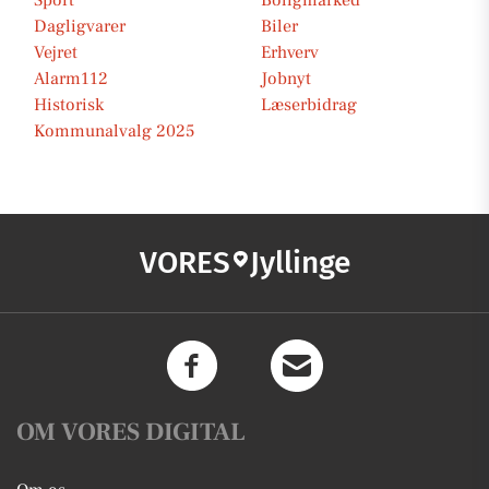
Sport
Boligmarked
Dagligvarer
Biler
Vejret
Erhverv
Alarm112
Jobnyt
Historisk
Læserbidrag
Kommunalvalg 2025
VORES
Jyllinge
OM VORES DIGITAL