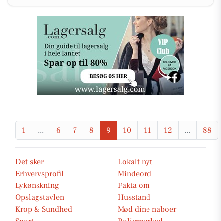
1
...
6
7
8
9
10
11
12
...
88
Det sker
Lokalt nyt
Erhvervsprofil
Mindeord
Lykønskning
Fakta om
Opslagstavlen
Husstand
Krop & Sundhed
Mød dine naboer