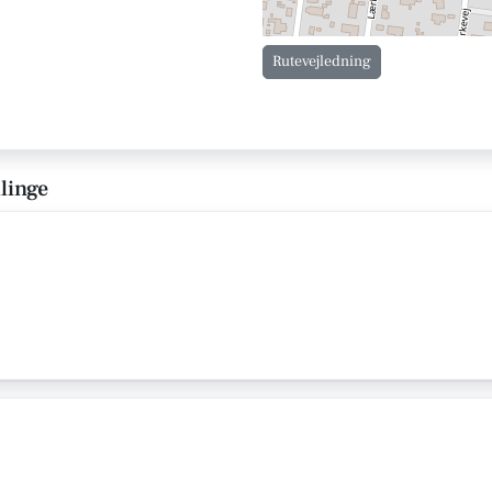
Rutevejledning
llinge