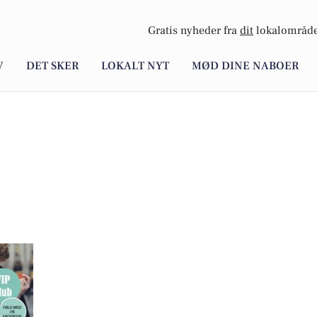
Gratis nyheder fra
dit
lokalområde
V
DET SKER
LOKALT NYT
MØD DINE NABOER