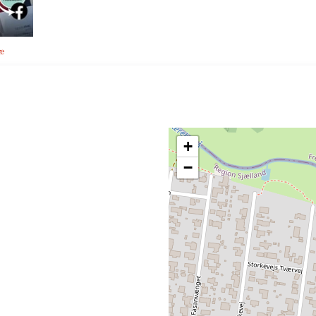
ge
+
−