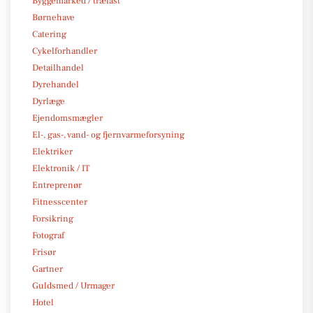
Byggemarked / trælast
Børnehave
Catering
Cykelforhandler
Detailhandel
Dyrehandel
Dyrlæge
Ejendomsmægler
El-, gas-, vand- og fjernvarmeforsyning
Elektriker
Elektronik / IT
Entreprenør
Fitnesscenter
Forsikring
Fotograf
Frisør
Gartner
Guldsmed / Urmager
Hotel