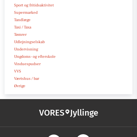
Sport og fritidsaktivitet
Supermarked
Tandlæge
Taxi / Taxa
Tømrer
Udlejningselskab
Undervisning
Ungdoms- og efterskole
Vinduespudser
VVS
Værtshus / bar
Øvrige
VORES
Jyllinge