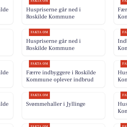
FAKTA OM
FA
ilde
Huspriserne går ned i
Fær
Roskilde Kommune
Kom
FAKTA OM
FA
Huspriserne går ned i
Ind
Roskilde Kommune
Kom
FAKTA OM
FA
ilde
Færre indbyggere i Roskilde
Hus
Kommune oplever indbrud
Ko
FAKTA OM
FA
ilde
Svømmehaller i Jyllinge
Hus
Ko
FAKTA OM
FA