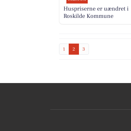
Huspriserne er uændret i
Roskilde Kommune
1
2
3