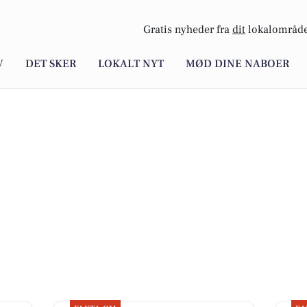
Gratis nyheder fra
dit
lokalområde
V
DET SKER
LOKALT NYT
MØD DINE NABOER