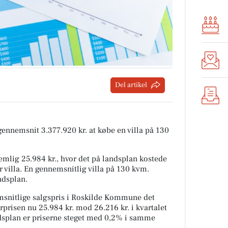
Del artikel
 gennemsnit 3.377.920 kr. at købe en villa på 130
mlig 25.984 kr., hvor det på landsplan kostede
r villa. En gennemsnitlig villa på 130 kvm.
ndsplan.
snitlige salgspris i Roskilde Kommune det
rprisen nu 25.984 kr. mod 26.216 kr. i kvartalet
andsplan er priserne steget med 0,2% i samme