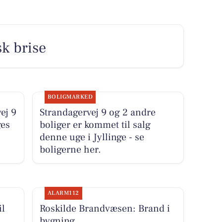
sk brise
BOLIGMARKED
ej 9
Strandagervej 9 og 2 andre
ges
boliger er kommet til salg
denne uge i Jyllinge - se
boligerne her.
ALARM112
il
Roskilde Brandvæsen: Brand i
bygning