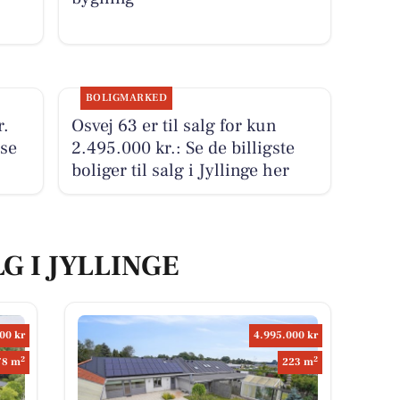
BOLIGMARKED
r.
Osvej 63 er til salg for kun
 se
2.495.000 kr.: Se de billigste
boliger til salg i Jyllinge her
G I JYLLINGE
00 kr
4.995.000 kr
2
2
78 m
223 m