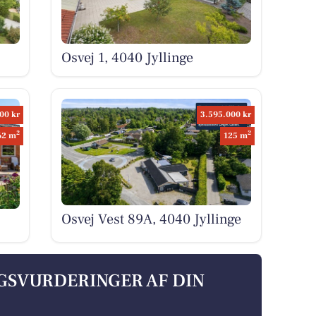
Osvej 1, 4040 Jyllinge
00 kr
3.595.000 kr
2
2
62 m
125 m
Osvej Vest 89A, 4040 Jyllinge
LGSVURDERINGER AF DIN