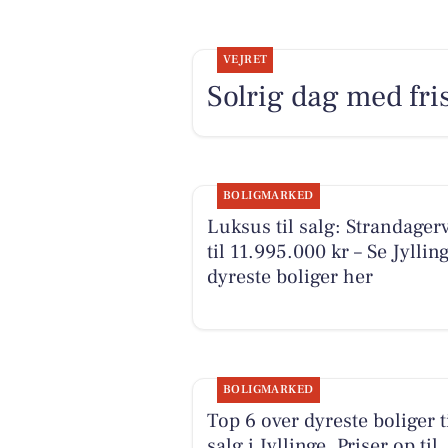
VEJRET
Solrig dag med fri
BOLIGMARKED
Luksus til salg: Strandagerv
til 11.995.000 kr – Se Jyllin
dyreste boliger her
BOLIGMARKED
Top 6 over dyreste boliger t
salg i Jyllinge. Priser op til