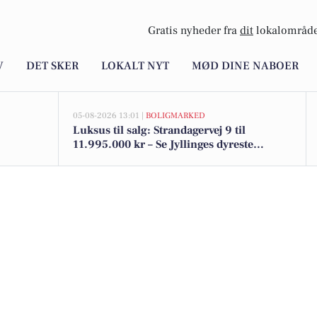
Gratis nyheder fra
dit
lokalområde
V
DET SKER
LOKALT NYT
MØD DINE NABOER
05-08-2026 13:01 |
BOLIGMARKED
Luksus til salg: Strandagervej 9 til
11.995.000 kr – Se Jyllinges dyreste
boliger her