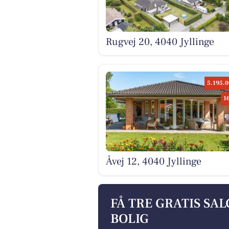
Rugvej 20, 4040 Jyllinge
5.195.0
1
Åvej 12, 4040 Jyllinge
FÅ TRE GRATIS SA
BOLIG