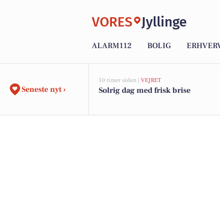
VORES
Jyllinge
ALARM112
BOLIG
ERHVER
10 timer siden |
VEJRET
Seneste nyt ›
Solrig dag med frisk brise