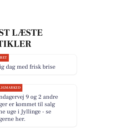
ST LÆSTE
TIKLER
JRET
ig dag med frisk brise
LIGMARKED
ndagervej 9 og 2 andre
ger er kommet til salg
e uge i Jyllinge - se
gerne her.