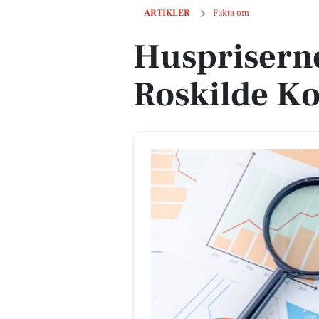
Huspriserne går ned i Roskilde Kom
ARTIKLER
Fakta om
Huspriserne
Roskilde 