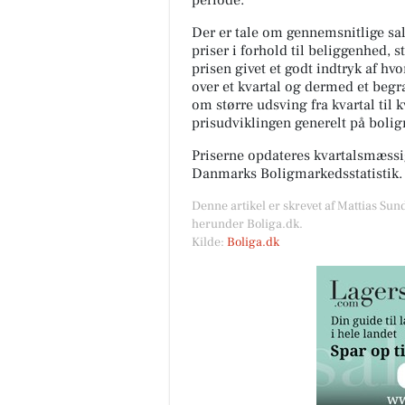
periode.
Der er tale om gennemsnitlige salg
priser i forhold til beliggenhed, s
prisen givet et godt indtryk af hv
over et kvartal og dermed et begræ
om større udsving fra kvartal til 
prisudviklingen generelt på boli
Priserne opdateres kvartalsmæssig
Danmarks Boligmarkedsstatistik.
Denne artikel er skrevet af Mattias Sun
herunder Boliga.dk.
Kilde:
Boliga.dk