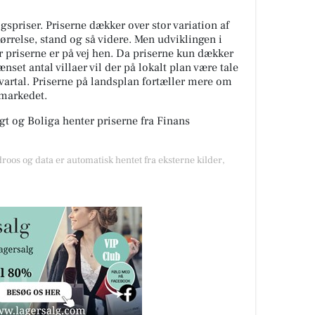
spriser. Priserne dækker over stor variation af
tørrelse, stand og så videre. Men udviklingen i
or priserne er på vej hen. Da priserne kun dækker
nset antal villaer vil der på lokalt plan være tale
kvartal. Priserne på landsplan fortæller mere om
gmarkedet.
t og Boliga henter priserne fra Finans
droos og data er automatisk hentet fra eksterne kilder,