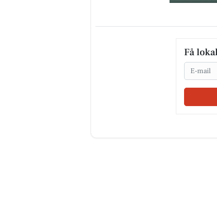
Få loka
Email