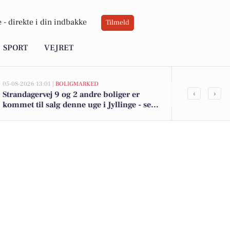
 -
direkte i din indbakke
Tilmeld
SPORT
VEJRET
05-08-2026 13:01 |
BOLIGMARKED
05-08-2026 13:01
‹
›
Strandagervej 9 og 2 andre boliger er
Top 6 over dy
kommet til salg denne uge i Jyllinge - se
Jyllinge. Pri
boligerne her.