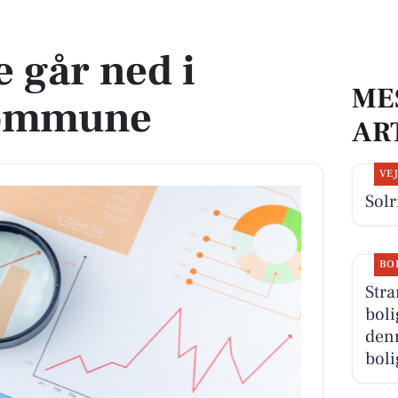
mune
 går ned i
ME
Kommune
AR
VE
Solr
BO
Stra
boli
denn
boli