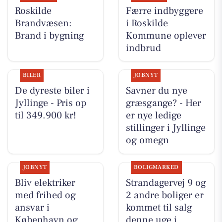
Roskilde
Færre indbyggere
Brandvæsen:
i Roskilde
Brand i bygning
Kommune oplever
indbrud
BILER
JOBNYT
De dyreste biler i
Savner du nye
Jyllinge - Pris op
græsgange? - Her
til 349.900 kr!
er nye ledige
stillinger i Jyllinge
og omegn
JOBNYT
BOLIGMARKED
Bliv elektriker
Strandagervej 9 og
med frihed og
2 andre boliger er
ansvar i
kommet til salg
København og
denne uge i