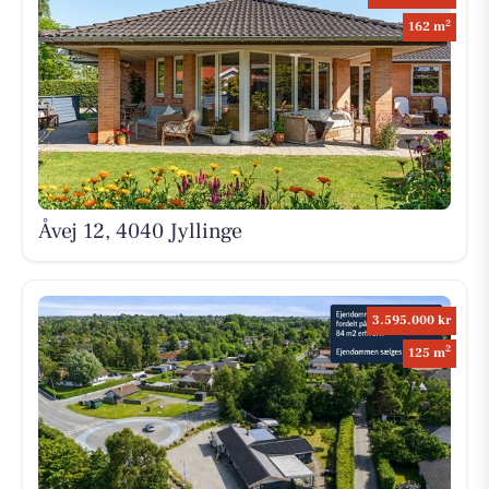
2
162 m
Åvej 12, 4040 Jyllinge
3.595.000 kr
2
125 m