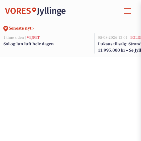
VORES
Jyllinge
Seneste nyt ›
1 time siden |
VEJRET
05-08-2026 13:01 |
BOLI
Sol og lun luft hele dagen
Luksus til salg: Strand
11.995.000 kr – Se Jyl
her