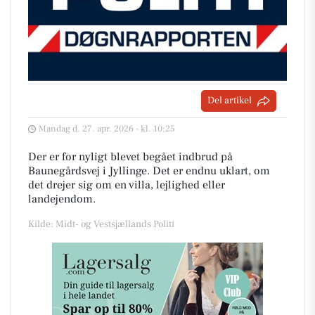
Del artikel
Mandag d. 27. apr. 2026 - kl. 10:25
Der er for nyligt blevet begået indbrud på
Baunegårdsvej i Jyllinge. Det er endnu uklart, om
det drejer sig om en villa, lejlighed eller
landejendom.
Kilde: Midt- og Vestsjællands Politi