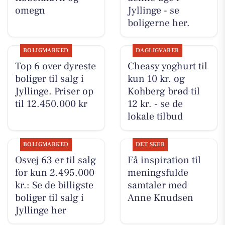
omegn
Jyllinge - se
boligerne her.
BOLIGMARKED
DAGLIGVARER
Top 6 over dyreste
Cheasy yoghurt til
boliger til salg i
kun 10 kr. og
Jyllinge. Priser op
Kohberg brød til
til 12.450.000 kr
12 kr. - se de
lokale tilbud
BOLIGMARKED
DET SKER
Osvej 63 er til salg
Få inspiration til
for kun 2.495.000
meningsfulde
kr.: Se de billigste
samtaler med
boliger til salg i
Anne Knudsen
Jyllinge her