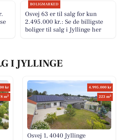
BOLIGMARKED
r.
Osvej 63 er til salg for kun
 se
2.495.000 kr.: Se de billigste
boliger til salg i Jyllinge her
G I JYLLINGE
00 kr
4.995.000 kr
2
2
78 m
223 m
Osvej 1, 4040 Jyllinge