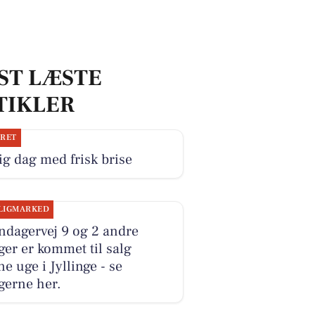
ST LÆSTE
TIKLER
JRET
ig dag med frisk brise
LIGMARKED
ndagervej 9 og 2 andre
ger er kommet til salg
e uge i Jyllinge - se
gerne her.