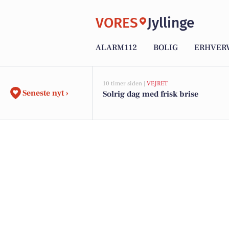
VORES
Jyllinge
ALARM112
BOLIG
ERHVER
10 timer siden |
VEJRET
Seneste nyt ›
Solrig dag med frisk brise