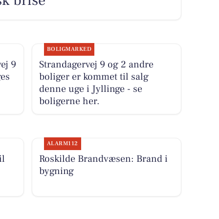
sk brise
BOLIGMARKED
ej 9
Strandagervej 9 og 2 andre
ges
boliger er kommet til salg
denne uge i Jyllinge - se
boligerne her.
ALARM112
il
Roskilde Brandvæsen: Brand i
bygning