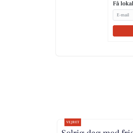
Få loka
Email
VEJRET