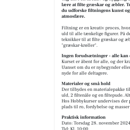
lære at filte græskar og æbler.
du udforske filtningens kunst og
atmosfære.
Filtning er en kreativ proces, hvo
uld til alle tænkelige figurer. På 
teknikker til at filte græskar og æ
"græskar-krøller".
Ingen forudsætninger - alle kan 
Kurset er åbent for alle, og der k
Uanset om du er nybegynder eller h
nyde for alle deltagere.
Materialer og små hold
Der tilbydes en materialepakke til
uld, 2 filtenåle og en filtepude. 
Hos Hobbykurser undervises der p
plads til ro, fordybelse og masser
Praktisk information
Dato: Torsdag 28. november 202
Tid: Kl. 10:00