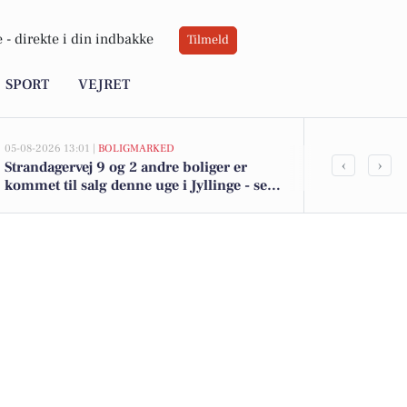
 -
direkte i din indbakke
Tilmeld
SPORT
VEJRET
05-08-2026 13:01 |
BOLIGMARKED
05-08-2026 13:01
‹
›
Strandagervej 9 og 2 andre boliger er
Top 6 over dy
kommet til salg denne uge i Jyllinge - se
Jyllinge. Pri
boligerne her.