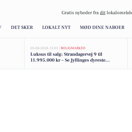
Gratis nyheder fra
dit
lokalområde
V
DET SKER
LOKALT NYT
MØD DINE NABOER
05-08-2026 13:01 |
BOLIGMARKED
Luksus til salg: Strandagervej 9 til
11.995.000 kr – Se Jyllinges dyreste
boliger her