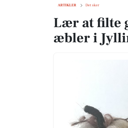
Lær at filte græskar og æbler i Jyllinge
ARTIKLER
Det sker
Lær at filte
æbler i Jyll