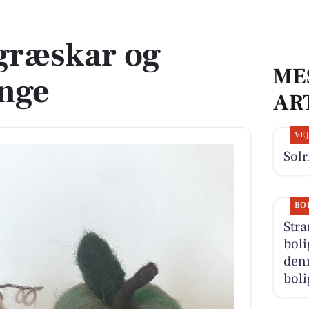
 græskar og
ME
inge
AR
VE
Solr
BO
Stra
boli
denn
boli