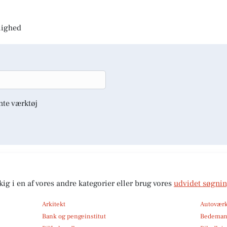
jlighed
nte værktøj
kig i en af vores andre kategorier eller brug vores
udvidet søgni
Arkitekt
Autoværk
Bank og pengeinstitut
Bedema