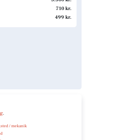
710 kr.
499 kr.
ng
.
sted / mekanik
nd