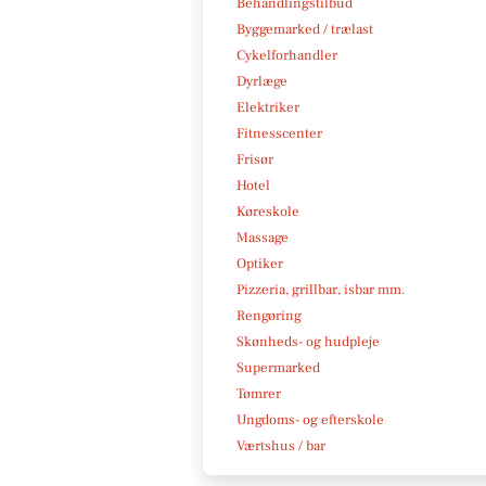
Behandlingstilbud
Byggemarked / trælast
Cykelforhandler
Dyrlæge
Elektriker
Fitnesscenter
Frisør
Hotel
Køreskole
Massage
Optiker
Pizzeria, grillbar, isbar mm.
Rengøring
Skønheds- og hudpleje
Supermarked
Tømrer
Ungdoms- og efterskole
Værtshus / bar