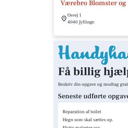
Værebro Blomster og
Osvej 1
4040 Jyllinge
Få billig hjæl
Beskriv din opgave og modtag grat
Seneste udførte opgav
Reparation af toilet
Hegn som skal sættes op.
Flytte malerier osv