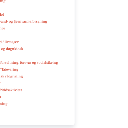
ning
del
, vand- og fjernvarmeforsyning
nør
 / Urmager
 og døgnkiosk
 forvaltning, forsvar og socialsikring
/ Tatovering
isk rådgivning
r
ritidsaktivitet
a
ning