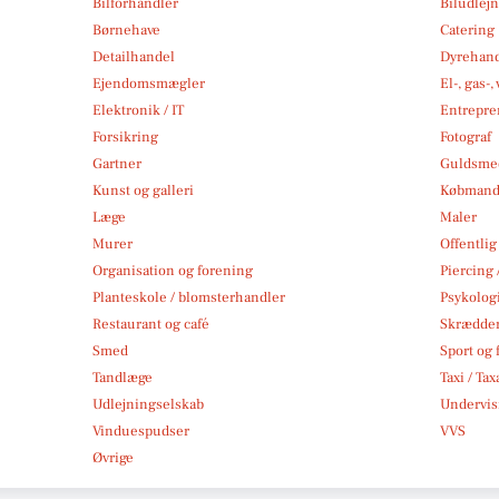
Bilforhandler
Biludlej
Børnehave
Catering
Detailhandel
Dyrehan
Ejendomsmægler
El-, gas-
Elektronik / IT
Entrepre
Forsikring
Fotograf
Gartner
Guldsmed
Kunst og galleri
Købmand
Læge
Maler
Murer
Offentlig
Organisation og forening
Piercing 
Planteskole / blomsterhandler
Psykolog
Restaurant og café
Skrædde
Smed
Sport og f
Tandlæge
Taxi / Tax
Udlejningselskab
Undervis
Vinduespudser
VVS
Øvrige