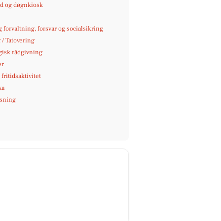
 og døgnkiosk
g forvaltning, forsvar og socialsikring
 / Tatovering
gisk rådgivning
er
fritidsaktivitet
xa
sning