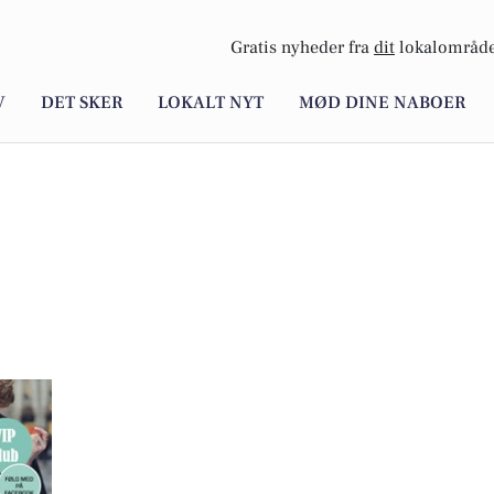
Gratis nyheder fra
dit
lokalområde
V
DET SKER
LOKALT NYT
MØD DINE NABOER