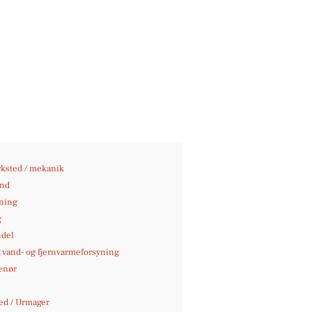
ksted / mekanik
nd
jning
g
del
-, vand- og fjernvarmeforsyning
enør
d / Urmager