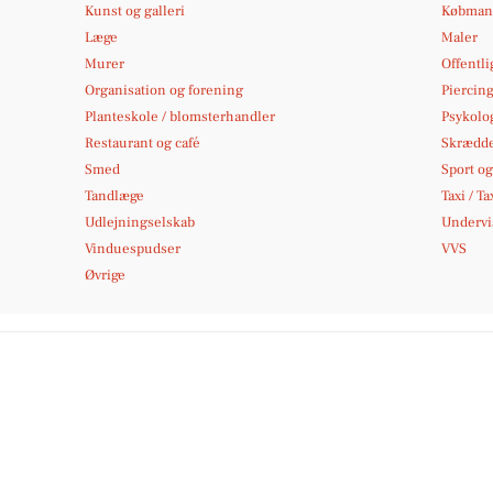
Kunst og galleri
Købmand
Læge
Maler
Murer
Offentli
Organisation og forening
Piercing
Planteskole / blomsterhandler
Psykolo
Restaurant og café
Skrædd
Smed
Sport og 
Tandlæge
Taxi / Ta
Udlejningselskab
Undervi
Vinduespudser
VVS
Øvrige