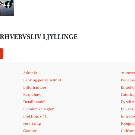
RHVERVSLIV I JYLLINGE
Arkitekt
Autovær
Bank og pengeinstitut
Bedema
Bilforhandler
Biludle
Børnehave
Caterin
Detailhandel
Dyrehan
Ejendomsmægler
El-, gas
Elektronik / IT
Entrepr
Forsikring
Fotograf
Gartner
Guldsme