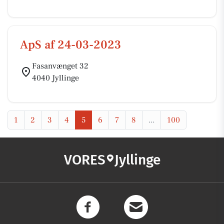
ApS af 24-03-2023
Fasanvænget 32
4040 Jyllinge
1
2
3
4
5
6
7
8
...
100
VORES
Jyllinge