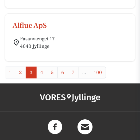
Alfluc ApS
Fasanvænget 17
4040 Jyllinge
1
2
3
4
5
6
7
...
100
VORES
Jyllinge